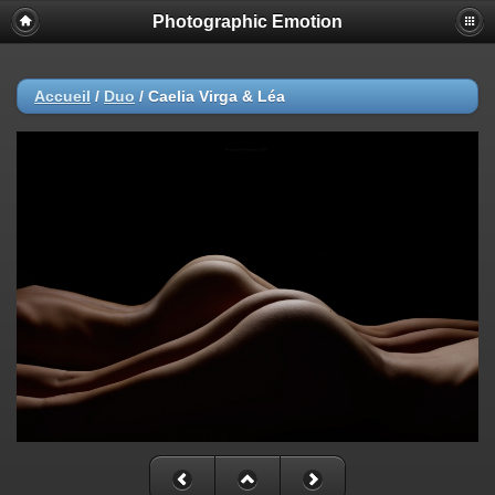
Photographic Emotion
Accueil
/
Duo
/
Caelia Virga & Léa